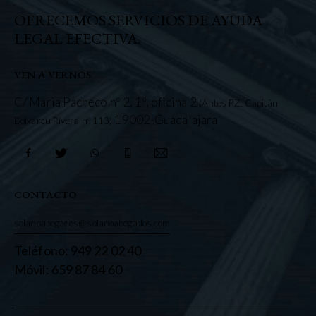
OFRECEMOS SERVICIOS DE AYUDA
LEGAL EFECTIVA.
VEN A VERNOS
C/ Maria Pacheco nº 2, 1º, oficina 2
(Antes PZ. Capitán
19002-Guadalajara
Boixareu Rivera nº 113)
CONTACTO
solanoabogados@solanoabogados.com
Teléfono: 949 22 02 40
Móvil: 659 87 84 60